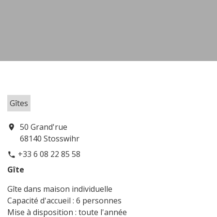
Gîtes
50 Grand'rue
location_on
68140 Stosswihr
+33 6 08 22 85 58
phone
Gîte
Gîte dans maison individuelle
Capacité d'accueil : 6 personnes
Mise à disposition : toute l'année