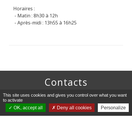
Horaires :
- Matin : 8h30 à 12h
- Après-midi : 13h55 à 16h25
Contacts
Commune de Stosswihr
This site uses cookies and gives you control over what you want
52 Grand'rue
to activate
68140 Stosswihr - FRANCE
OK, accept all
Deny all cookies
Personalize