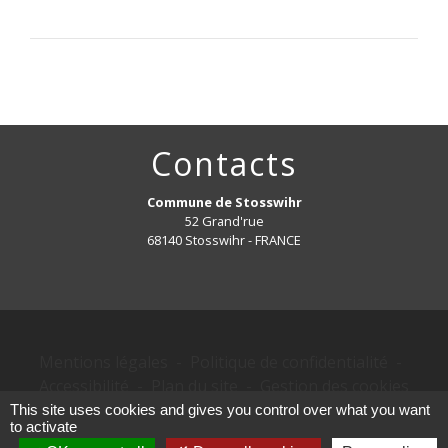
Contacts
Commune de Stosswihr
52 Grand'rue
68140 Stosswihr - FRANCE
Mentions légales
-
Politique de confidentialité
-
Accessibilité
-
Plan du site
-
Gestion des cookies
This site uses cookies and gives you control over what you want
to activate