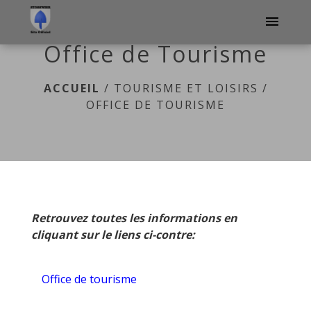
menu
Office de Tourisme
ACCUEIL
/
TOURISME ET LOISIRS
/
OFFICE DE TOURISME
Retrouvez toutes les informations en
cliquant sur le liens ci-contre:
Office de tourisme